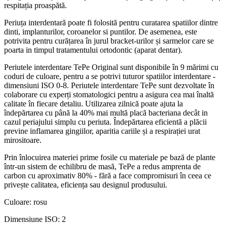
respitația proaspătă.
Periuța interdentară poate fi folosită pentru curatarea spatiilor dintre
dinti, implanturilor, coroanelor si puntilor. De asemenea, este
potrivita pentru curățarea în jurul bracket-urilor și sarmelor care se
poarta in timpul tratamentului ortodontic (aparat dentar).
Periutele interdentare TePe Original sunt disponibile în 9 mărimi cu
coduri de culoare, pentru a se potrivi tuturor spatiilor interdentare -
dimensiuni ISO 0-8. Periutele interdentare TePe sunt dezvoltate în
colaborare cu experți stomatologici pentru a asigura cea mai înaltă
calitate în fiecare detaliu. Utilizarea zilnică poate ajuta la
îndepărtarea cu până la 40% mai multă placă bacteriana decât in
cazul periajului simplu cu periuta. Îndepărtarea eficientă a plăcii
previne inflamarea gingiilor, aparitia cariile și a respirației urat
mirositoare.
Prin înlocuirea materiei prime fosile cu materiale pe bază de plante
într-un sistem de echilibru de masă, TePe a redus amprenta de
carbon cu aproximativ 80% - fără a face compromisuri în ceea ce
privește calitatea, eficiența sau designul produsului.
Culoare: rosu
Dimensiune ISO: 2