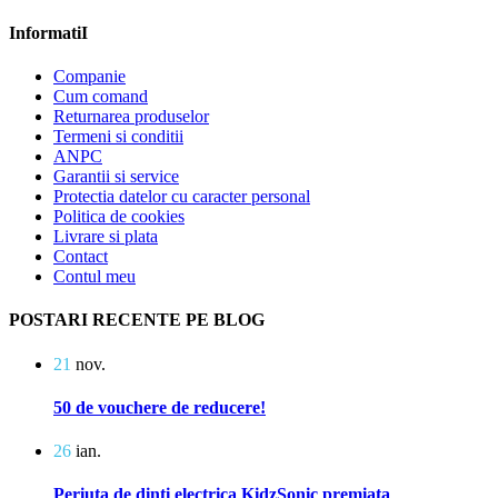
InformatiI
Companie
Cum comand
Returnarea produselor
Termeni si conditii
ANPC
Garantii si service
Protectia datelor cu caracter personal
Politica de cookies
Livrare si plata
Contact
Contul meu
POSTARI RECENTE PE BLOG
21
nov.
50 de vouchere de reducere!
26
ian.
Periuta de dinti electrica KidzSonic premiata