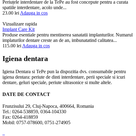
Periuțele interdentare de la TePe au fost concepute pentru a curata
spatiile interdentare, acolo unde...
23.00
lei
Adauga in cos
Vizualizare rapida
Implant Care Kit
Produse esentiale pentru mentinerea sanatatii implanturilor. Numarul
implaturilor dentare creste an de an, imbunatatind calitatea...
115.00
lei
Adauga in cos
Igiena dentara
Igiena Dentara si TePe pun la dispozitia dvs. consumabile pentru
igiena dentara: periute de dinti interdentare, perii speciale si icuri
dentare, geluri speciale, periute ultrasonice si multe altele.
DATE DE CONTACT
Frunzisului 29, Cluj-Napoca, 400664, Romania
Tel.: 0264-538859, 0364-104330
Fax: 0264-418859
Mobil: 0757-078600, 0751-274905