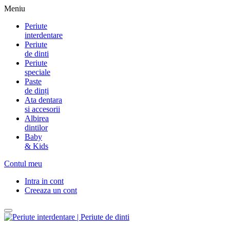
Meniu
Periute
interdentare
Periute
de dinti
Periute
speciale
Paste
de dinți
Ata dentara
si accesorii
Albirea
dintilor
Baby
& Kids
Contul meu
Intra in cont
Creeaza un cont