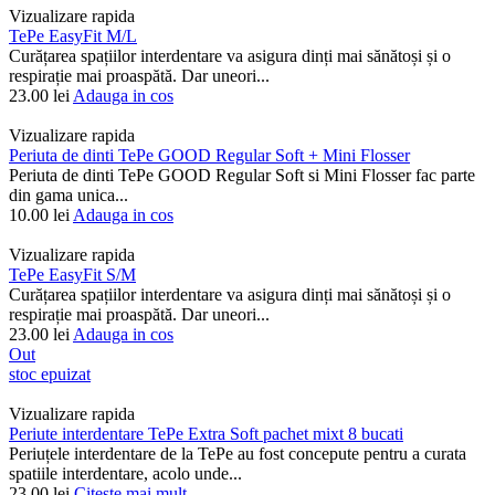
Vizualizare rapida
TePe EasyFit M/L
Curățarea spațiilor interdentare va asigura dinți mai sănătoși și o
respirație mai proaspătă. Dar uneori...
23.00
lei
Adauga in cos
Vizualizare rapida
Periuta de dinti TePe GOOD Regular Soft + Mini Flosser
Periuta de dinti TePe GOOD Regular Soft si Mini Flosser fac parte
din gama unica...
10.00
lei
Adauga in cos
Vizualizare rapida
TePe EasyFit S/M
Curățarea spațiilor interdentare va asigura dinți mai sănătoși și o
respirație mai proaspătă. Dar uneori...
23.00
lei
Adauga in cos
Out
stoc epuizat
Vizualizare rapida
Periute interdentare TePe Extra Soft pachet mixt 8 bucati
Periuțele interdentare de la TePe au fost concepute pentru a curata
spatiile interdentare, acolo unde...
23.00
lei
Citește mai mult