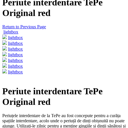
Periute interdentare TePe
Original red
Return to Previous Page
lightbox
lightbox
lightbox
lightbox
lightbox
lightbox
lightbox
lightbox
Periute interdentare TePe
Original red
Periuțele interdentare de la TePe au fost concepute pentru a curăța
spațiile interdentare, acolo unde o periuță de dinți obișnuită nu poate
ajunge. Utilizați-le zilnic pentru a menține gingiile și dinții sănătoși și