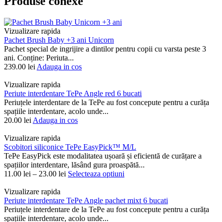
Produse conexe
Vizualizare rapida
Pachet Brush Baby +3 ani Unicorn
Pachet special de ingrijire a dintilor pentru copii cu varsta peste 3
ani. Conține: Periuta...
239.00
lei
Adauga in cos
Vizualizare rapida
Periute interdentare TePe Angle red 6 bucati
Periuțele interdentare de la TePe au fost concepute pentru a curăța
spațiile interdentare, acolo unde...
20.00
lei
Adauga in cos
Vizualizare rapida
Scobitori siliconice TePe EasyPick™ M/L
TePe EasyPick este modalitatea ușoară și eficientă de curățare a
spațiilor interdentare, lăsând gura proaspătă...
11.00
lei
–
23.00
lei
Selecteaza optiuni
Vizualizare rapida
Periute interdentare TePe Angle pachet mixt 6 bucati
Periuțele interdentare de la TePe au fost concepute pentru a curăța
spațiile interdentare, acolo unde...