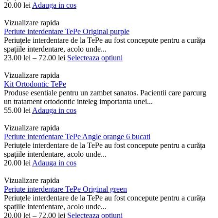
20.00
lei
Adauga in cos
Vizualizare rapida
Periute interdentare TePe Original purple
Periuțele interdentare de la TePe au fost concepute pentru a curăța
spațiile interdentare, acolo unde...
23.00
lei
–
72.00
lei
Selecteaza optiuni
Vizualizare rapida
Kit Ortodontic TePe
Produse esentiale pentru un zambet sanatos. Pacientii care parcurg
un tratament ortodontic inteleg importanta unei...
55.00
lei
Adauga in cos
Vizualizare rapida
Periute interdentare TePe Angle orange 6 bucati
Periuțele interdentare de la TePe au fost concepute pentru a curăța
spațiile interdentare, acolo unde...
20.00
lei
Adauga in cos
Vizualizare rapida
Periute interdentare TePe Original green
Periuțele interdentare de la TePe au fost concepute pentru a curăța
spațiile interdentare, acolo unde...
20.00
lei
–
72.00
lei
Selecteaza optiuni