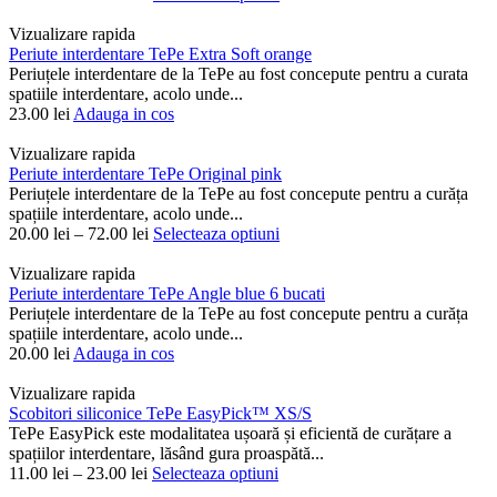
Vizualizare rapida
Periute interdentare TePe Extra Soft orange
Periuțele interdentare de la TePe au fost concepute pentru a curata
spatiile interdentare, acolo unde...
23.00
lei
Adauga in cos
Vizualizare rapida
Periute interdentare TePe Original pink
Periuțele interdentare de la TePe au fost concepute pentru a curăța
spațiile interdentare, acolo unde...
20.00
lei
–
72.00
lei
Selecteaza optiuni
Vizualizare rapida
Periute interdentare TePe Angle blue 6 bucati
Periuțele interdentare de la TePe au fost concepute pentru a curăța
spațiile interdentare, acolo unde...
20.00
lei
Adauga in cos
Vizualizare rapida
Scobitori siliconice TePe EasyPick™ XS/S
TePe EasyPick este modalitatea ușoară și eficientă de curățare a
spațiilor interdentare, lăsând gura proaspătă...
11.00
lei
–
23.00
lei
Selecteaza optiuni