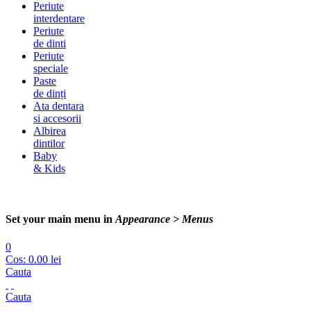
Periute
interdentare
Periute
de dinti
Periute
speciale
Paste
de dinți
Ata dentara
si accesorii
Albirea
dintilor
Baby
& Kids
Set your main menu in
Appearance > Menus
0
Cos:
0.00
lei
Cauta
Cauta