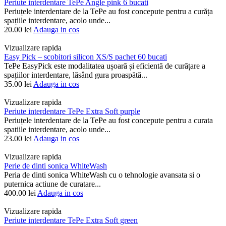
Periute interdentare TePe Angle pink 6 bucati
Periuțele interdentare de la TePe au fost concepute pentru a curăța
spațiile interdentare, acolo unde...
20.00
lei
Adauga in cos
Vizualizare rapida
Easy Pick – scobitori silicon XS/S pachet 60 bucati
TePe EasyPick este modalitatea ușoară și eficientă de curățare a
spațiilor interdentare, lăsând gura proaspătă...
35.00
lei
Adauga in cos
Vizualizare rapida
Periute interdentare TePe Extra Soft purple
Periuțele interdentare de la TePe au fost concepute pentru a curata
spatiile interdentare, acolo unde...
23.00
lei
Adauga in cos
Vizualizare rapida
Perie de dinti sonica WhiteWash
Peria de dinti sonica WhiteWash cu o tehnologie avansata si o
puternica actiune de curatare...
400.00
lei
Adauga in cos
Vizualizare rapida
Periute interdentare TePe Extra Soft green