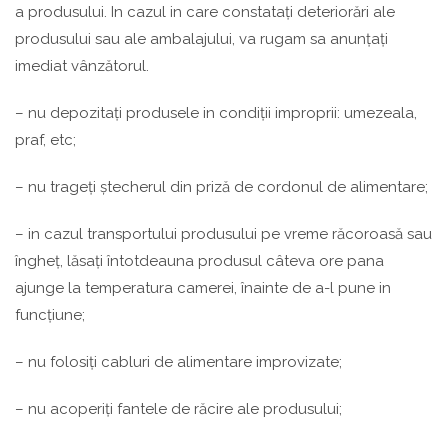
a produsului. In cazul in care constatați deteriorări ale
produsului sau ale ambalajului, va rugam sa anunțați
imediat vânzătorul.
– nu depozitați produsele in condiții improprii: umezeala,
praf, etc;
– nu trageți ștecherul din priză de cordonul de alimentare;
– in cazul transportului produsului pe vreme răcoroasă sau
îngheț, lăsați întotdeauna produsul câteva ore pana
ajunge la temperatura camerei, înainte de a-l pune in
funcțiune;
– nu folosiți cabluri de alimentare improvizate;
– nu acoperiți fantele de răcire ale produsului;