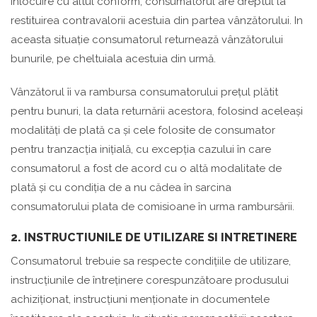
înlocuire cu altul conform, consumatorul are dreptul la
restituirea contravalorii acestuia din partea vânzătorului. In
aceasta situație consumatorul returnează vânzătorului
bunurile, pe cheltuiala acestuia din urmă.
Vânzătorul îi va rambursa consumatorului prețul plătit
pentru bunuri, la data returnării acestora, folosind aceleași
modalități de plată ca și cele folosite de consumator
pentru tranzacția inițială, cu excepția cazului în care
consumatorul a fost de acord cu o altă modalitate de
plată și cu condiția de a nu cădea în sarcina
consumatorului plata de comisioane în urma rambursării.
2. INSTRUCTIUNILE DE UTILIZARE SI INTRETINERE
Consumatorul trebuie sa respecte condițiile de utilizare,
instrucțiunile de întreținere corespunzătoare produsului
achiziționat, instrucțiuni menționate in documentele