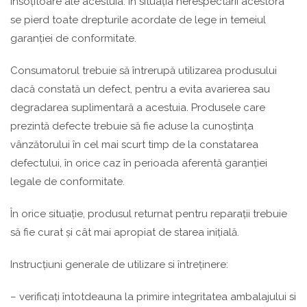
însoțitoare ale acestuia. In situația nerespectării acestora
se pierd toate drepturile acordate de lege in temeiul
garanției de conformitate.
Consumatorul trebuie să întrerupă utilizarea produsului
dacă constată un defect, pentru a evita avarierea sau
degradarea suplimentară a acestuia. Produsele care
prezintă defecte trebuie să fie aduse la cunoștința
vânzătorului în cel mai scurt timp de la constatarea
defectului, în orice caz în perioada aferentă garanției
legale de conformitate.
În orice situație, produsul returnat pentru reparații trebuie
să fie curat și cât mai apropiat de starea inițială.
Instrucțiuni generale de utilizare si întreținere:
– verificați întotdeauna la primire integritatea ambalajului si