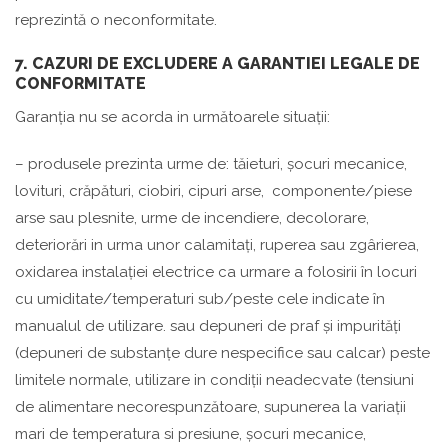
reprezintă o neconformitate.
7. CAZURI DE EXCLUDERE A GARANTIEI LEGALE DE
CONFORMITATE
Garanția nu se acorda in următoarele situații:
– produsele prezinta urme de: tăieturi, șocuri mecanice,
lovituri, crăpături, ciobiri, cipuri arse, componente/piese
arse sau plesnite, urme de incendiere, decolorare,
deteriorări in urma unor calamitați, ruperea sau zgârierea,
oxidarea instalației electrice ca urmare a folosirii în locuri
cu umiditate/temperaturi sub/peste cele indicate în
manualul de utilizare. sau depuneri de praf și impurități
(depuneri de substanțe dure nespecifice sau calcar) peste
limitele normale, utilizare in condiții neadecvate (tensiuni
de alimentare necorespunzătoare, supunerea la variații
mari de temperatura si presiune, șocuri mecanice,