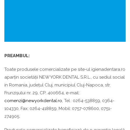
PREAMBUL:
Toate produsele comercializate pe site-ul igienadentara.ro
aparțin societății NEW YORK DENTAL S.R.L., cu sediul social
in Romania, județul Cluj, municipiul Cluj-Napoca, str.
Frunzișului nr. 29, CP: 400664, e-mail:
comenzi@newyorkdental.ro
, Tel.: 0264-538859, 0364-
104330, Fax: 0264-418859, Mobil: 0757-078600, 0751-
274905.