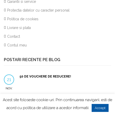
Garantii si service
Protectia datelor cu caracter personal
Politica de cookies
Livrare si plata
Contact
Contul meu
POSTARI RECENTE PE BLOG
50 DE VOUCHERE DE REDUCERE!
21
NOV.
Acest site foloseste cookie-uri. Prin continuarea navigarii, esti de
PERIUTA DE DINTI ELECTRICA KIDZSONIC PREMIATA
26
acord cu
politica de utilizare a acestor informatii
.
Accept
IAN.