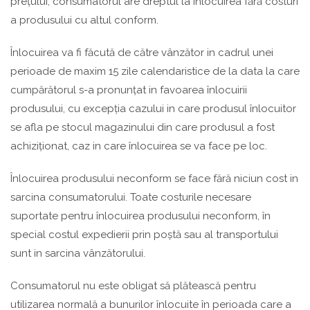
prețului, consumatorul are dreptul la înlocuirea fără costuri
a produsului cu altul conform.
Înlocuirea va fi făcută de către vânzător in cadrul unei
perioade de maxim 15 zile calendaristice de la data la care
cumpărătorul s-a pronunțat in favoarea înlocuirii
produsului, cu excepția cazului in care produsul înlocuitor
se afla pe stocul magazinului din care produsul a fost
achiziționat, caz in care înlocuirea se va face pe loc.
Înlocuirea produsului neconform se face fără niciun cost in
sarcina consumatorului. Toate costurile necesare
suportate pentru înlocuirea produsului neconform, în
special costul expedierii prin poștă sau al transportului
sunt in sarcina vânzătorului.
Consumatorul nu este obligat să plătească pentru
utilizarea normală a bunurilor înlocuite în perioada care a