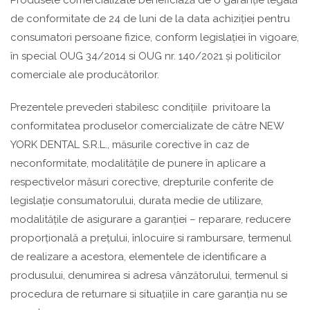
Produsele comercializate beneficiază de o garanție legală
de conformitate de 24 de luni de la data achiziției pentru
consumatori persoane fizice, conform legislației în vigoare,
în special OUG 34/2014 si OUG nr. 140/2021 și politicilor
comerciale ale producătorilor.
Prezentele prevederi stabilesc condițiile privitoare la
conformitatea produselor comercializate de către NEW
YORK DENTAL S.R.L., măsurile corective în caz de
neconformitate, modalitățile de punere în aplicare a
respectivelor măsuri corective, drepturile conferite de
legislație consumatorului, durata medie de utilizare,
modalitățile de asigurare a garanției – reparare, reducere
proporțională a prețului, înlocuire si rambursare, termenul
de realizare a acestora, elementele de identificare a
produsului, denumirea si adresa vânzătorului, termenul si
procedura de returnare si situațiile in care garanția nu se