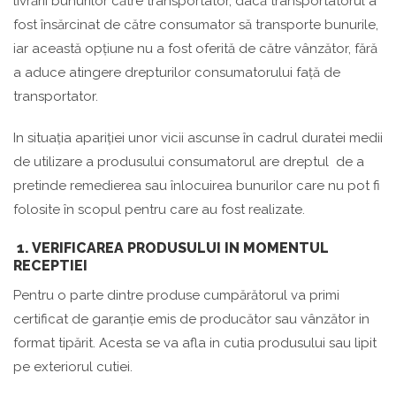
livrării bunurilor către transportator, dacă transportatorul a
fost însărcinat de către consumator să transporte bunurile,
iar această opțiune nu a fost oferită de către vânzător, fără
a aduce atingere drepturilor consumatorului față de
transportator.
In situația apariției unor vicii ascunse în cadrul duratei medii
de utilizare a produsului consumatorul are dreptul de a
pretinde remedierea sau înlocuirea bunurilor care nu pot fi
folosite în scopul pentru care au fost realizate.
1.
VERIFICAREA PRODUSULUI IN MOMENTUL
RECEPTIEI
Pentru o parte dintre produse cumpărătorul va primi
certificat de garanție emis de producător sau vânzător in
format tipărit. Acesta se va afla in cutia produsului sau lipit
pe exteriorul cutiei.