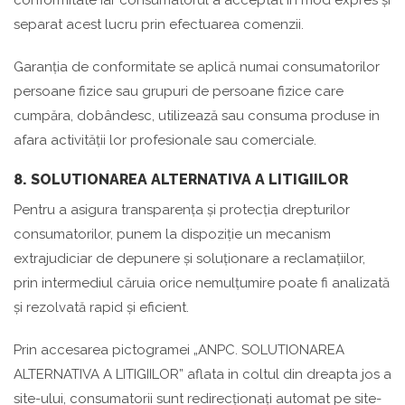
conformitate iar consumatorul a acceptat în mod expres și
separat acest lucru prin efectuarea comenzii.
Garanția de conformitate se aplică numai consumatorilor
persoane fizice sau grupuri de persoane fizice care
cumpăra, dobândesc, utilizează sau consuma produse in
afara activității lor profesionale sau comerciale.
8. SOLUTIONAREA ALTERNATIVA A LITIGIILOR
Pentru a asigura transparența și protecția drepturilor
consumatorilor, punem la dispoziție un mecanism
extrajudiciar de depunere și soluționare a reclamațiilor,
prin intermediul căruia orice nemulțumire poate fi analizată
și rezolvată rapid și eficient.
Prin accesarea pictogramei „ANPC. SOLUTIONAREA
ALTERNATIVA A LITIGIILOR” aflata in coltul din dreapta jos a
site-ului, consumatorii sunt redirecționați automat pe site-