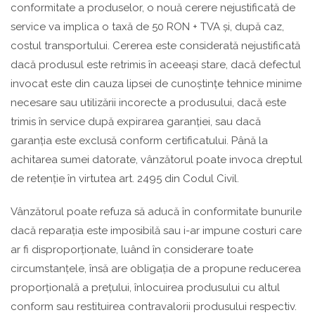
conformitate a produselor, o nouă cerere nejustificată de
service va implica o taxă de 50 RON + TVA și, după caz,
costul transportului. Cererea este considerată nejustificată
dacă produsul este retrimis în aceeași stare, dacă defectul
invocat este din cauza lipsei de cunoștințe tehnice minime
necesare sau utilizării incorecte a produsului, dacă este
trimis în service după expirarea garanției, sau dacă
garanția este exclusă conform certificatului. Până la
achitarea sumei datorate, vânzătorul poate invoca dreptul
de retenție în virtutea art. 2495 din Codul Civil.
Vânzătorul poate refuza să aducă în conformitate bunurile
dacă reparația este imposibilă sau i-ar impune costuri care
ar fi disproporționate, luând în considerare toate
circumstanțele, însă are obligația de a propune reducerea
proporțională a prețului, înlocuirea produsului cu altul
conform sau restituirea contravalorii produsului respectiv.