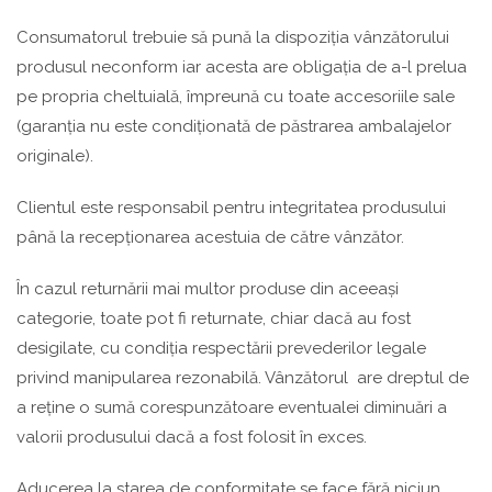
Consumatorul trebuie să pună la dispoziția vânzătorului
produsul neconform iar acesta are obligația de a-l prelua
pe propria cheltuială, împreună cu toate accesoriile sale
(garanția nu este condiționată de păstrarea ambalajelor
originale).
Clientul este responsabil pentru integritatea produsului
până la recepționarea acestuia de către vânzător.
În cazul returnării mai multor produse din aceeași
categorie, toate pot fi returnate, chiar dacă au fost
desigilate, cu condiția respectării prevederilor legale
privind manipularea rezonabilă. Vânzătorul are dreptul de
a reține o sumă corespunzătoare eventualei diminuări a
valorii produsului dacă a fost folosit în exces.
Aducerea la starea de conformitate se face fără niciun