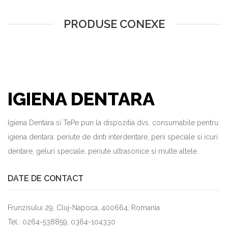
PRODUSE CONEXE
IGIENA DENTARA
Igiena Dentara si TePe pun la dispozitia dvs. consumabile pentru
igiena dentara: periute de dinti interdentare, perii speciale si icuri
dentare, geluri speciale, periute ultrasonice si multe altele.
DATE DE CONTACT
Frunzisului 29, Cluj-Napoca, 400664, Romania
Tel.: 0264-538859, 0364-104330