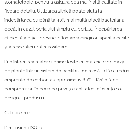
stomatologici pentru a asigura cea mai înaltă calitate în
fiecare detaliu. Utilizarea zilnică poate ajuta la
îndepărtarea cu până la 40% mai multă placă bacteriana
decât in cazul periajului simplu cu periuta. Îndepărtarea
eficientă a plăcii previne inflamarea gingiilor, aparitia cariile
și a respirației urat mirositoare.
Prin înlocuirea materiei prime fosile cu materiale pe bază
de plante într-un sistem de echilibru de masă, TePe a redus
amprenta de carbon cu aproximativ 80% - fără a face
compromisuri în ceea ce privește calitatea, eficiența sau
designul produsului.
Culoare: roz
Dimensiune ISO: 0