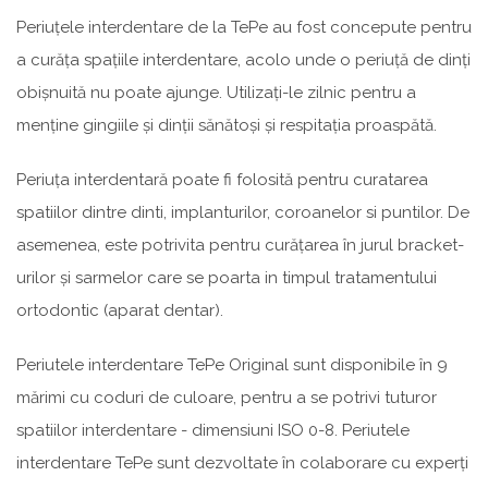
Periuțele interdentare de la TePe au fost concepute pentru
a curăța spațiile interdentare, acolo unde o periuță de dinți
obișnuită nu poate ajunge. Utilizați-le zilnic pentru a
menține gingiile și dinții sănătoși și respitația proaspătă.
Periuța interdentară poate fi folosită pentru curatarea
spatiilor dintre dinti, implanturilor, coroanelor si puntilor. De
asemenea, este potrivita pentru curățarea în jurul bracket-
urilor și sarmelor care se poarta in timpul tratamentului
ortodontic (aparat dentar).
Periutele interdentare TePe Original sunt disponibile în 9
mărimi cu coduri de culoare, pentru a se potrivi tuturor
spatiilor interdentare - dimensiuni ISO 0-8. Periutele
interdentare TePe sunt dezvoltate în colaborare cu experți