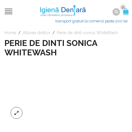
0
transport gratuit la comenzi peste 200 lei
Home
/
Albirea dintilor
/
Perie de dinti sonica WhiteWash
PERIE DE DINTI SONICA
WHITEWASH