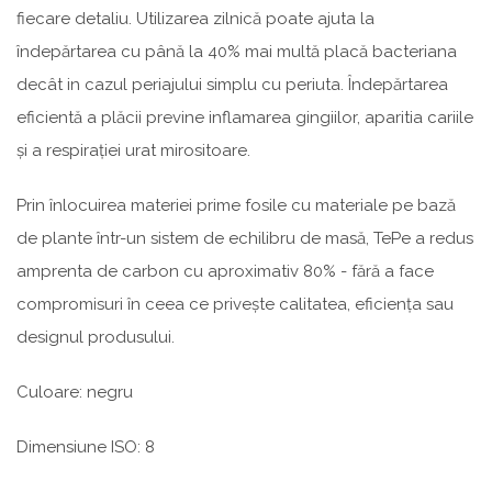
fiecare detaliu. Utilizarea zilnică poate ajuta la
îndepărtarea cu până la 40% mai multă placă bacteriana
decât in cazul periajului simplu cu periuta. Îndepărtarea
eficientă a plăcii previne inflamarea gingiilor, aparitia cariile
și a respirației urat mirositoare.
Prin înlocuirea materiei prime fosile cu materiale pe bază
de plante într-un sistem de echilibru de masă, TePe a redus
amprenta de carbon cu aproximativ 80% - fără a face
compromisuri în ceea ce privește calitatea, eficiența sau
designul produsului.
Culoare: negru
Dimensiune ISO: 8