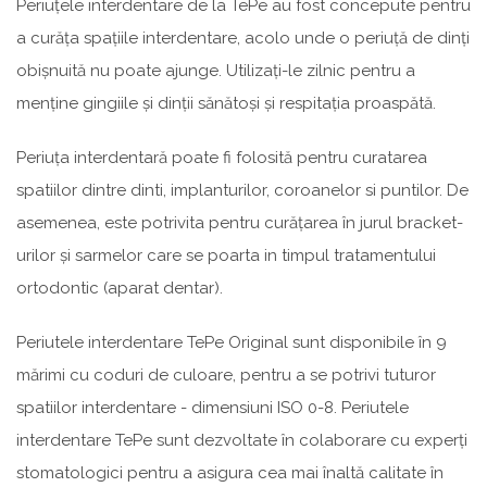
Periuțele interdentare de la TePe au fost concepute pentru
a curăța spațiile interdentare, acolo unde o periuță de dinți
obișnuită nu poate ajunge. Utilizați-le zilnic pentru a
menține gingiile și dinții sănătoși și respitația proaspătă.
Periuța interdentară poate fi folosită pentru curatarea
spatiilor dintre dinti, implanturilor, coroanelor si puntilor. De
asemenea, este potrivita pentru curățarea în jurul bracket-
urilor și sarmelor care se poarta in timpul tratamentului
ortodontic (aparat dentar).
Periutele interdentare TePe Original sunt disponibile în 9
mărimi cu coduri de culoare, pentru a se potrivi tuturor
spatiilor interdentare - dimensiuni ISO 0-8. Periutele
interdentare TePe sunt dezvoltate în colaborare cu experți
stomatologici pentru a asigura cea mai înaltă calitate în