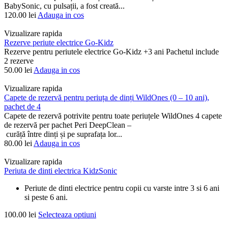
BabySonic, cu pulsații, a fost creată...
120.00
lei
Adauga in cos
Vizualizare rapida
Rezerve periute electrice Go-Kidz
Rezerve pentru periutele electrice Go-Kidz +3 ani Pachetul include
2 rezerve
50.00
lei
Adauga in cos
Vizualizare rapida
Capete de rezervă pentru periuța de dinți WildOnes (0 – 10 ani),
pachet de 4
Capete de rezervă potrivite pentru toate periuțele WildOnes 4 capete
de rezervă per pachet Peri DeepClean –
curăță între dinți și pe suprafața lor...
80.00
lei
Adauga in cos
Vizualizare rapida
Periuta de dinti electrica KidzSonic
Periute de dinti electrice pentru copii cu varste intre 3 si 6 ani
si peste 6 ani.
100.00
lei
Selecteaza optiuni