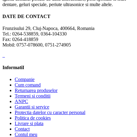
dentare, geluri speciale, periute ultrasonice si multe altele.
DATE DE CONTACT
Frunzisului 29, Cluj-Napoca, 400664, Romania
Tel.: 0264-538859, 0364-104330
Fax: 0264-418859
Mobil: 0757-078600, 0751-274905
InformatiI
Companie
Cum comand
Returnarea produselor
Termeni si conditii
ANPC
Garantii si service
Protectia datelor cu caracter personal
Politica de cookies
Livrare si plata
Contact
Contul meu