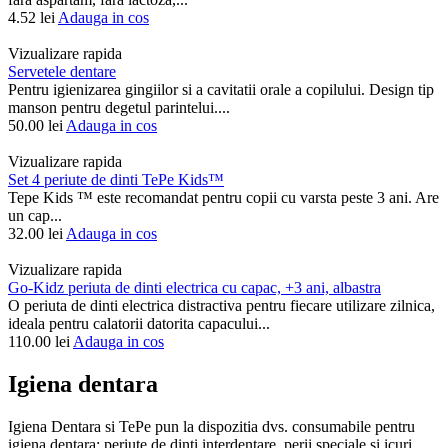
4.52
lei
Adauga in cos
Vizualizare rapida
Servetele dentare
Pentru igienizarea gingiilor si a cavitatii orale a copilului. Design tip
manson pentru degetul parintelui....
50.00
lei
Adauga in cos
Vizualizare rapida
Set 4 periute de dinti TePe Kids™
Tepe Kids ™ este recomandat pentru copii cu varsta peste 3 ani. Are
un cap...
32.00
lei
Adauga in cos
Vizualizare rapida
Go-Kidz periuta de dinti electrica cu capac, +3 ani, albastra
O periuta de dinti electrica distractiva pentru fiecare utilizare zilnica,
ideala pentru calatorii datorita capacului...
110.00
lei
Adauga in cos
Igiena dentara
Igiena Dentara si TePe pun la dispozitia dvs. consumabile pentru
igiena dentara: periute de dinti interdentare, perii speciale si icuri