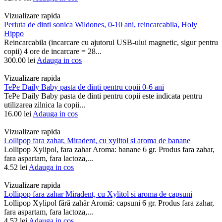
Vizualizare rapida
Periuta de dinti sonica Wildones, 0-10 ani, reincarcabila, Holy
Hippo
Reincarcabila (incarcare cu ajutorul USB-ului magnetic, sigur pentru
copii) 4 ore de incarcare = 28...
300.00
lei
Adauga in cos
Vizualizare rapida
TePe Daily Baby pasta de dinti pentru copii 0-6 ani
TePe Daily Baby pasta de dinti pentru copii este indicata pentru
utilizarea zilnica la copii...
16.00
lei
Adauga in cos
Vizualizare rapida
Lollipop fara zahar, Miradent, cu xylitol si aroma de banane
Lollipop Xylipol, fara zahar Aroma: banane 6 gr. Produs fara zahar,
fara aspartam, fara lactoza,...
4.52
lei
Adauga in cos
Vizualizare rapida
Lollipop fara zahar Miradent, cu Xylitol si aroma de capsuni
Lollipop Xylipol fără zahăr Aromă: capsuni 6 gr. Produs fara zahar,
fara aspartam, fara lactoza,...
4.52
lei
Adauga in cos