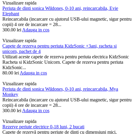
Vizualizare rapida
Periuta de dinti sonica Wildones, 0-10 ani, reincarcabila, Evie
Elephant
Reincarcabila (incarcare cu ajutorul USB-ului magnetic, sigur pentru
copii) 4 ore de incarcare = 28...
300.00
lei
Adauga in cos
Vizualizare rapida
Capete de rezerva pentru periuta KidzSonic +3ani, racheta si
unicorn, pachet de 4
Utilizati aceste capete de rezerva pentru periuta electrica KidzSonic
Racheta si KidzSonic Unicorn. Capete de rezerva pentru periuta
KidzSonic...
80.00
lei
Adauga in cos
Vizualizare rapida
Periuta de dinti sonica Wildones, 0-10 ani, reincarcabila, Mya
Monkey
Reincarcabila (incarcare cu ajutorul USB-ului magnetic, sigur pentru
copii) 4 ore de incarcare = 28...
300.00
lei
Adauga in cos
Vizualizare rapida
Rezerve periute electrice 0-18 luni, 2 bucati
Capete de rezervă pentru periuțe de dinți cu dimensiuni mici,