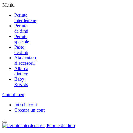
Meniu
Periute
interdentare
Periute
de dinti
Periute
speciale
Paste
de dinți
Ata dentara
si accesorii
Albirea
dintilor
Baby
& Kids
Contul meu
Intra in cont
Creeaza un cont