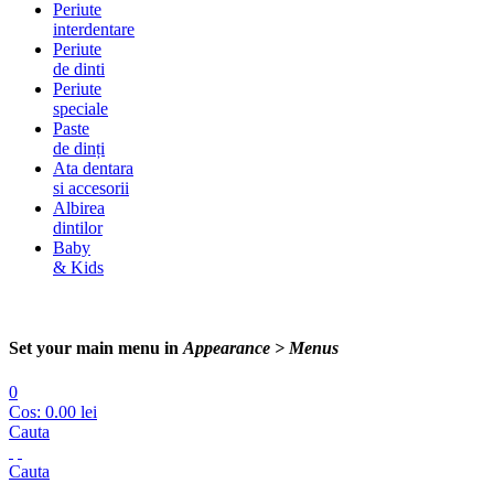
Periute
interdentare
Periute
de dinti
Periute
speciale
Paste
de dinți
Ata dentara
si accesorii
Albirea
dintilor
Baby
& Kids
Set your main menu in
Appearance > Menus
0
Cos:
0.00
lei
Cauta
Cauta