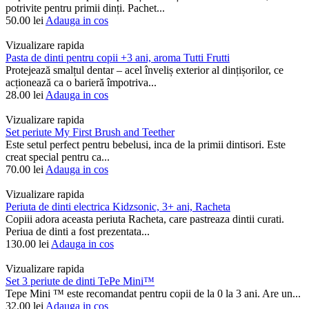
potrivite pentru primii dinți. Pachet...
50.00
lei
Adauga in cos
Vizualizare rapida
Pasta de dinti pentru copii +3 ani, aroma Tutti Frutti
Protejează smalțul dentar – acel înveliș exterior al dințișorilor, ce
acționează ca o barieră împotriva...
28.00
lei
Adauga in cos
Vizualizare rapida
Set periute My First Brush and Teether
Este setul perfect pentru bebelusi, inca de la primii dintisori. Este
creat special pentru ca...
70.00
lei
Adauga in cos
Vizualizare rapida
Periuta de dinti electrica Kidzsonic, 3+ ani, Racheta
Copiii adora aceasta periuta Racheta, care pastreaza dintii curati.
Periua de dinti a fost prezentata...
130.00
lei
Adauga in cos
Vizualizare rapida
Set 3 periute de dinti TePe Mini™
Tepe Mini ™ este recomandat pentru copii de la 0 la 3 ani. Are un...
32.00
lei
Adauga in cos