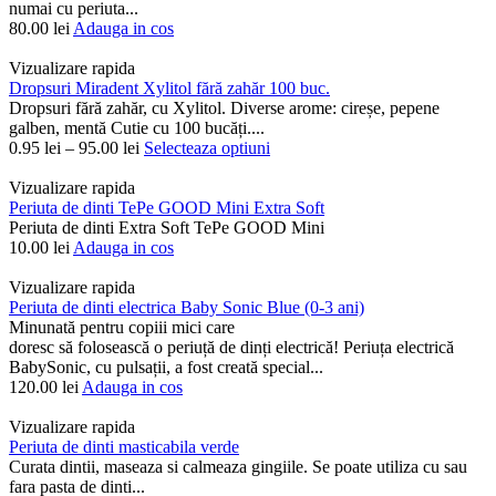
numai cu periuta...
80.00
lei
Adauga in cos
Vizualizare rapida
Dropsuri Miradent Xylitol fără zahăr 100 buc.
Dropsuri fără zahăr, cu Xylitol. Diverse arome: cireșe, pepene
galben, mentă Cutie cu 100 bucăți....
0.95
lei
–
95.00
lei
Selecteaza optiuni
Vizualizare rapida
Periuta de dinti TePe GOOD Mini Extra Soft
Periuta de dinti Extra Soft TePe GOOD Mini
10.00
lei
Adauga in cos
Vizualizare rapida
Periuta de dinti electrica Baby Sonic Blue (0-3 ani)
Minunată pentru copiii mici care
doresc să folosească o periuță de dinți electrică! Periuța electrică
BabySonic, cu pulsații, a fost creată special...
120.00
lei
Adauga in cos
Vizualizare rapida
Periuta de dinti masticabila verde
Curata dintii, maseaza si calmeaza gingiile. Se poate utiliza cu sau
fara pasta de dinti...