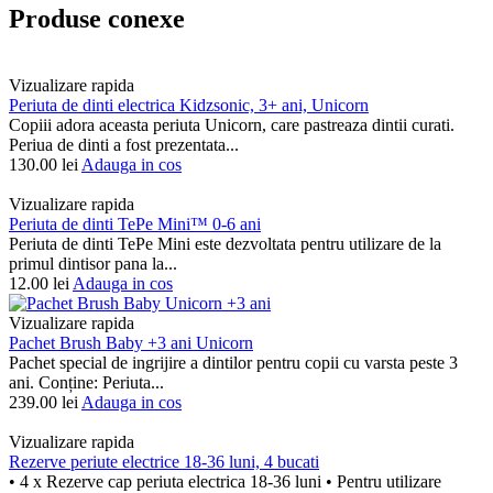
Produse conexe
Vizualizare rapida
Periuta de dinti electrica Kidzsonic, 3+ ani, Unicorn
Copiii adora aceasta periuta Unicorn, care pastreaza dintii curati.
Periua de dinti a fost prezentata...
130.00
lei
Adauga in cos
Vizualizare rapida
Periuta de dinti TePe Mini™ 0-6 ani
Periuta de dinti TePe Mini este dezvoltata pentru utilizare de la
primul dintisor pana la...
12.00
lei
Adauga in cos
Vizualizare rapida
Pachet Brush Baby +3 ani Unicorn
Pachet special de ingrijire a dintilor pentru copii cu varsta peste 3
ani. Conține: Periuta...
239.00
lei
Adauga in cos
Vizualizare rapida
Rezerve periute electrice 18-36 luni, 4 bucati
• 4 x Rezerve cap periuta electrica 18-36 luni • Pentru utilizare