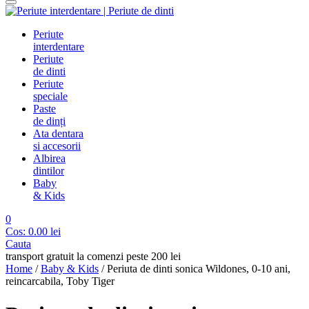
Periute
interdentare
Periute
de dinti
Periute
speciale
Paste
de dinți
Ata dentara
si accesorii
Albirea
dintilor
Baby
& Kids
0
Cos:
0.00
lei
Cauta
transport gratuit la comenzi peste 200 lei
Home
/
Baby & Kids
/
Periuta de dinti sonica Wildones, 0-10 ani,
reincarcabila, Toby Tiger