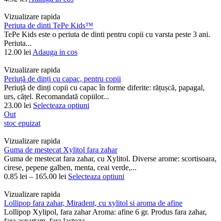
Vizualizare rapida
Periuta de dinti TePe Kids™
TePe Kids este o periuta de dinti pentru copii cu varsta peste 3 ani.
Periuta...
12.00
lei
Adauga in cos
Vizualizare rapida
Periuță de dinți cu capac, pentru copii
Periuță de dinți copii cu capac în forme diferite: rățușcă, papagal,
urs, cățel. Recomandată copiilor...
23.00
lei
Selecteaza optiuni
Out
stoc epuizat
Vizualizare rapida
Guma de mestecat Xylitol fara zahar
Guma de mestecat fara zahar, cu Xylitol. Diverse arome: scortisoara,
cirese, pepene galben, menta, ceai verde,...
0.85
lei
–
165.00
lei
Selecteaza optiuni
Vizualizare rapida
Lollipop fara zahar, Miradent, cu xylitol si aroma de afine
Lollipop Xylipol, fara zahar Aroma: afine 6 gr. Produs fara zahar,
fara aspartam, fara lactoza,...