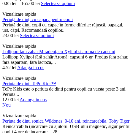
0.85
lei
–
165.00
lei
Selecteaza optiuni
Vizualizare rapida
Periuță de dinți cu capac, pentru copii
Periuță de dinți copii cu capac în forme diferite: rățușcă, papagal,
urs, cățel. Recomandată copiilor...
23.00
lei
Selecteaza optiuni
Vizualizare rapida
Lollipop fara zahar Miradent, cu Xylitol si aroma de capsuni
Lollipop Xylipol fără zahăr Aromă: capsuni 6 gr. Produs fara zahar,
fara aspartam, fara lactoza,...
4.52
lei
Adauga in cos
Vizualizare rapida
Periuta de dinti TePe Kids™
TePe Kids este o periuta de dinti pentru copii cu varsta peste 3 ani.
Periuta...
12.00
lei
Adauga in cos
Nou
Vizualizare rapida
Periuta de dinti sonica Wildones, 0-10 ani, reincarcabila, Toby Tiger
Reincarcabila (incarcare cu ajutorul USB-ului magnetic, sigur pentru
copii) 4 ore de incarcare = 28...