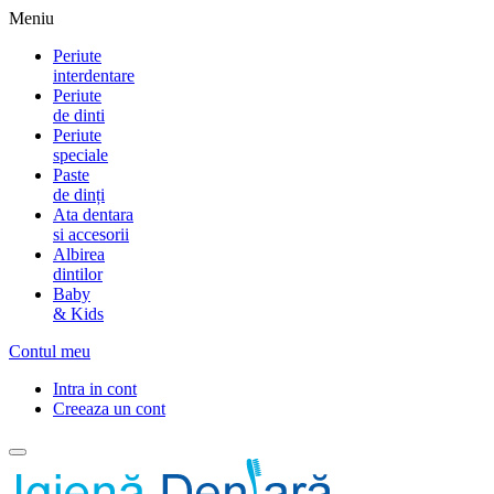
Meniu
Periute
interdentare
Periute
de dinti
Periute
speciale
Paste
de dinți
Ata dentara
si accesorii
Albirea
dintilor
Baby
& Kids
Contul meu
Intra in cont
Creeaza un cont