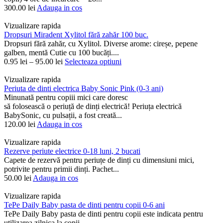
300.00
lei
Adauga in cos
Vizualizare rapida
Dropsuri Miradent Xylitol fără zahăr 100 buc.
Dropsuri fără zahăr, cu Xylitol. Diverse arome: cireșe, pepene
galben, mentă Cutie cu 100 bucăți....
0.95
lei
–
95.00
lei
Selecteaza optiuni
Vizualizare rapida
Periuta de dinti electrica Baby Sonic Pink (0-3 ani)
Minunată pentru copiii mici care doresc
să folosească o periuță de dinți electrică! Periuța electrică
BabySonic, cu pulsații, a fost creată...
120.00
lei
Adauga in cos
Vizualizare rapida
Rezerve periute electrice 0-18 luni, 2 bucati
Capete de rezervă pentru periuțe de dinți cu dimensiuni mici,
potrivite pentru primii dinți. Pachet...
50.00
lei
Adauga in cos
Vizualizare rapida
TePe Daily Baby pasta de dinti pentru copii 0-6 ani
TePe Daily Baby pasta de dinti pentru copii este indicata pentru
utilizarea zilnica la copii...