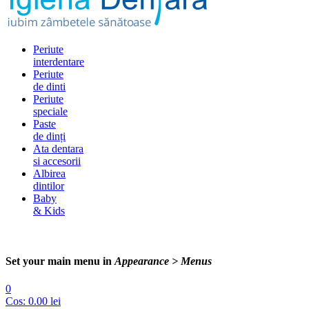
Periute
interdentare
Periute
de dinti
Periute
speciale
Paste
de dinți
Ata dentara
si accesorii
Albirea
dintilor
Baby
& Kids
Set your main menu in
Appearance > Menus
0
Cos:
0.00
lei