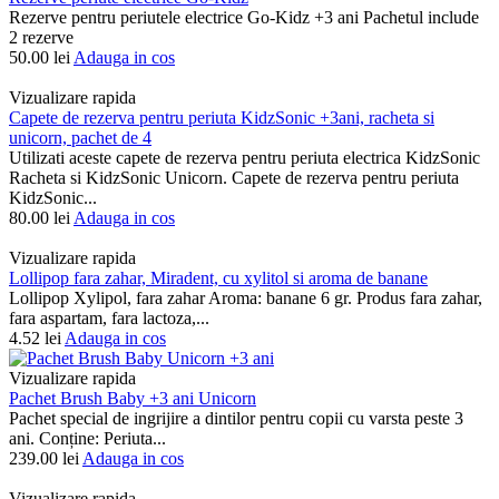
Rezerve pentru periutele electrice Go-Kidz +3 ani Pachetul include
2 rezerve
50.00
lei
Adauga in cos
Vizualizare rapida
Capete de rezerva pentru periuta KidzSonic +3ani, racheta si
unicorn, pachet de 4
Utilizati aceste capete de rezerva pentru periuta electrica KidzSonic
Racheta si KidzSonic Unicorn. Capete de rezerva pentru periuta
KidzSonic...
80.00
lei
Adauga in cos
Vizualizare rapida
Lollipop fara zahar, Miradent, cu xylitol si aroma de banane
Lollipop Xylipol, fara zahar Aroma: banane 6 gr. Produs fara zahar,
fara aspartam, fara lactoza,...
4.52
lei
Adauga in cos
Vizualizare rapida
Pachet Brush Baby +3 ani Unicorn
Pachet special de ingrijire a dintilor pentru copii cu varsta peste 3
ani. Conține: Periuta...
239.00
lei
Adauga in cos
Vizualizare rapida