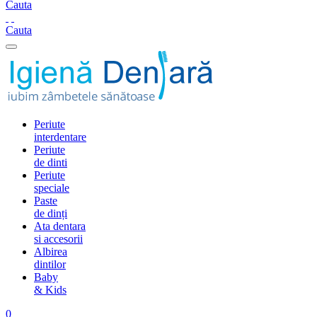
Cauta
Cauta
Periute
interdentare
Periute
de dinti
Periute
speciale
Paste
de dinți
Ata dentara
si accesorii
Albirea
dintilor
Baby
& Kids
0