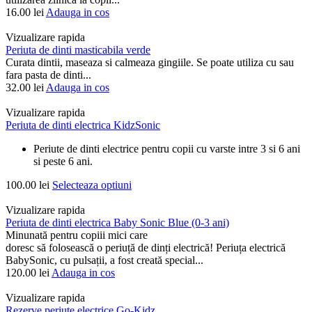
16.00
lei
Adauga in cos
Vizualizare rapida
Periuta de dinti masticabila verde
Curata dintii, maseaza si calmeaza gingiile. Se poate utiliza cu sau
fara pasta de dinti...
32.00
lei
Adauga in cos
Vizualizare rapida
Periuta de dinti electrica KidzSonic
Periute de dinti electrice pentru copii cu varste intre 3 si 6 ani
si peste 6 ani.
100.00
lei
Selecteaza optiuni
Vizualizare rapida
Periuta de dinti electrica Baby Sonic Blue (0-3 ani)
Minunată pentru copiii mici care
doresc să folosească o periuță de dinți electrică! Periuța electrică
BabySonic, cu pulsații, a fost creată special...
120.00
lei
Adauga in cos
Vizualizare rapida
Rezerve periute electrice Go-Kidz