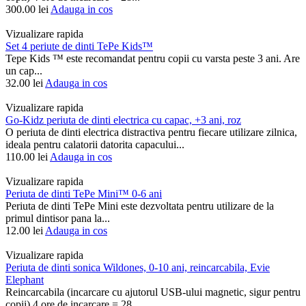
300.00
lei
Adauga in cos
Vizualizare rapida
Set 4 periute de dinti TePe Kids™
Tepe Kids ™ este recomandat pentru copii cu varsta peste 3 ani. Are
un cap...
32.00
lei
Adauga in cos
Vizualizare rapida
Go-Kidz periuta de dinti electrica cu capac, +3 ani, roz
O periuta de dinti electrica distractiva pentru fiecare utilizare zilnica,
ideala pentru calatorii datorita capacului...
110.00
lei
Adauga in cos
Vizualizare rapida
Periuta de dinti TePe Mini™ 0-6 ani
Periuta de dinti TePe Mini este dezvoltata pentru utilizare de la
primul dintisor pana la...
12.00
lei
Adauga in cos
Vizualizare rapida
Periuta de dinti sonica Wildones, 0-10 ani, reincarcabila, Evie
Elephant
Reincarcabila (incarcare cu ajutorul USB-ului magnetic, sigur pentru
copii) 4 ore de incarcare = 28...