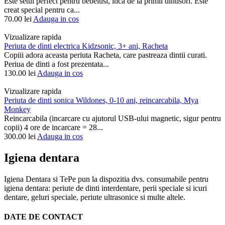
Este setul perfect pentru bebelusi, inca de la primii dintisori. Este
creat special pentru ca...
70.00
lei
Adauga in cos
Vizualizare rapida
Periuta de dinti electrica Kidzsonic, 3+ ani, Racheta
Copiii adora aceasta periuta Racheta, care pastreaza dintii curati.
Periua de dinti a fost prezentata...
130.00
lei
Adauga in cos
Vizualizare rapida
Periuta de dinti sonica Wildones, 0-10 ani, reincarcabila, Mya
Monkey
Reincarcabila (incarcare cu ajutorul USB-ului magnetic, sigur pentru
copii) 4 ore de incarcare = 28...
300.00
lei
Adauga in cos
Igiena dentara
Igiena Dentara si TePe pun la dispozitia dvs. consumabile pentru
igiena dentara: periute de dinti interdentare, perii speciale si icuri
dentare, geluri speciale, periute ultrasonice si multe altele.
DATE DE CONTACT