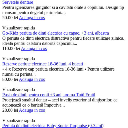
Servetele dentare
Pentru igienizarea gingiilor si a cavitatii orale a copilului. Design tip
manson pentru degetul parintelui....
50.00
lei
Adauga in cos
Vizualizare rapida
Go-Kidz periuta de dinti electrica cu capac, +3 ani, albastra
O periuta de dinti electrica distractiva pentru fiecare utilizare zilnica,
ideala pentru calatorii datorita capacului...
110.00
lei
Adauga in cos
Vizualizare rapida
Rezerve periute electrice 18-36 luni, 4 bucati
• 4 x Rezerve cap periuta electrica 18-36 luni • Pentru utilizare
numai cu periuta...
80.00
lei
Adauga in cos
Vizualizare rapida
Pasta de dinti pentru copii +3 ani, aroma Tutti Frutti
Protejează smalțul dentar – acel înveliș exterior al dințișorilor, ce
acționează ca o barieră împotriva...
28.00
lei
Adauga in cos
Vizualizare rapida
Periuta de dinti electrica Baby Sonic Turquoise (0-3 ani)