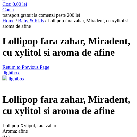
Cos:
0.00
lei
Cauta
transport gratuit la comenzi peste 200 lei
Home
/
Baby & Kids
/
Lollipop fara zahar, Miradent, cu xylitol si
aroma de afine
Lollipop fara zahar, Miradent,
cu xylitol si aroma de afine
Return to Previous Page
lightbox
lightbox
Lollipop fara zahar, Miradent,
cu xylitol si aroma de afine
Lollipop Xylipol, fara zahar
Aroma: afine
6 gr.