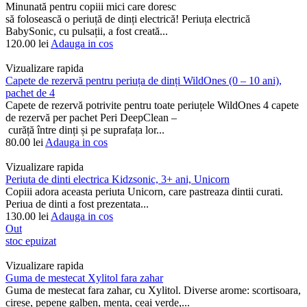
Minunată pentru copiii mici care doresc
să folosească o periuță de dinți electrică! Periuța electrică
BabySonic, cu pulsații, a fost creată...
120.00
lei
Adauga in cos
Vizualizare rapida
Capete de rezervă pentru periuța de dinți WildOnes (0 – 10 ani),
pachet de 4
Capete de rezervă potrivite pentru toate periuțele WildOnes 4 capete
de rezervă per pachet Peri DeepClean –
curăță între dinți și pe suprafața lor...
80.00
lei
Adauga in cos
Vizualizare rapida
Periuta de dinti electrica Kidzsonic, 3+ ani, Unicorn
Copiii adora aceasta periuta Unicorn, care pastreaza dintii curati.
Periua de dinti a fost prezentata...
130.00
lei
Adauga in cos
Out
stoc epuizat
Vizualizare rapida
Guma de mestecat Xylitol fara zahar
Guma de mestecat fara zahar, cu Xylitol. Diverse arome: scortisoara,
cirese, pepene galben, menta, ceai verde,...