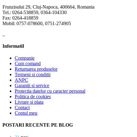
Frunzisului 29, Cluj-Napoca, 400664, Romania
Tel.: 0264-538859, 0364-104330
Fax: 0264-418859
Mobil: 0757-078600, 0751-274905
InformatiI
Companie
Cum comand
Returnarea produselor
Termeni si conditii
ANPC
Garantii si service
Protectia datelor cu caracter personal
Politica de cookies
Livrare si plata
Contact
Contul meu
POSTARI RECENTE PE BLOG