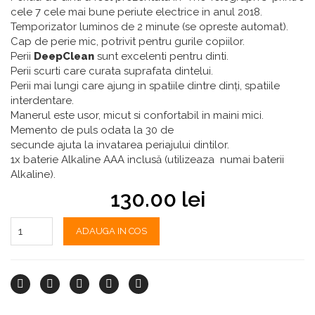
cele 7 cele
mai
bune
periute
electrice
in
anul 2018.
Temporizator luminos de 2 minute (se opreste automat).
Cap de perie mic, potrivit pentru gurile copiilor.
Perii
DeepClean
sunt
excelenti
pentru
dinti
.
Perii
scurti care
curata
suprafata
dintelui.
Perii mai lungi care ajung
in spatiile dintre
dinți, spatiile
interdentare.
Manerul
este
usor
,
micut
si
confortabil
in
maini
mici.
Memento de puls
odata
la
30 de
secunde
ajuta
la
invatarea
periajului
dintilor
.
1x baterie Alkaline AAA inclusă (utilizeaza numai baterii
Alkaline).
130.00
lei
ADAUGA IN COS