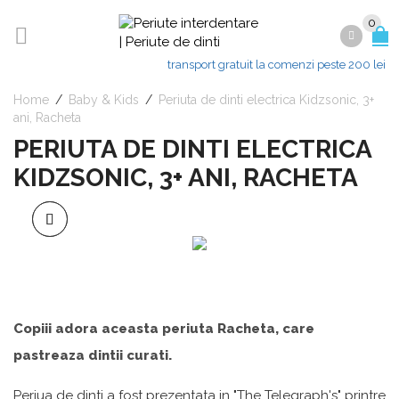
0
transport gratuit la comenzi peste 200 lei
Home
/
Baby & Kids
/
Periuta de dinti electrica Kidzsonic, 3+
ani, Racheta
PERIUTA DE DINTI ELECTRICA
KIDZSONIC, 3+ ANI, RACHETA
Copiii adora aceasta periuta Racheta, care
pastreaza dintii curati.
Periua de dinti a fost prezentata
in
"The Telegraph's" printre