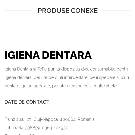
PRODUSE CONEXE
IGIENA DENTARA
Igiena Dentara si TePe pun la dispozitia dvs. consumabile pentru
igiena dentara: periute de dinti interdentare, perii speciale si icuri
dentare, geluri speciale, periute ultrasonice si multe altele.
DATE DE CONTACT
Frunzisului 29, Cluj-Napoca, 400664, Romania
Tel.: 0264-538859, 0364-104330