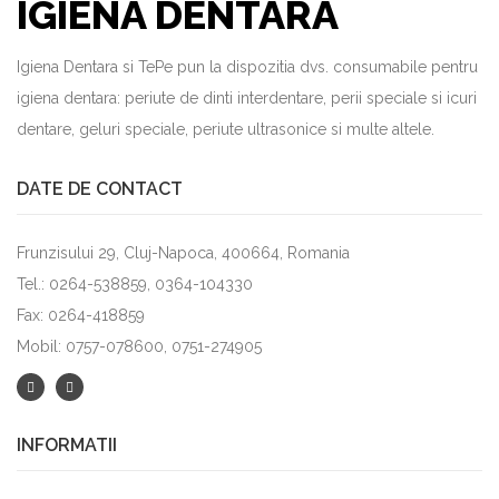
IGIENA DENTARA
Igiena Dentara si TePe pun la dispozitia dvs. consumabile pentru
igiena dentara: periute de dinti interdentare, perii speciale si icuri
dentare, geluri speciale, periute ultrasonice si multe altele.
DATE DE CONTACT
Frunzisului 29, Cluj-Napoca, 400664, Romania
Tel.: 0264-538859, 0364-104330
Fax: 0264-418859
Mobil: 0757-078600, 0751-274905
INFORMATII