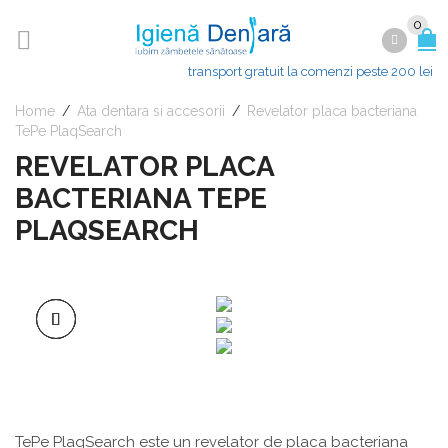
0
transport gratuit la comenzi peste 200 lei
Home
/
Ata dentara si accesorii
/
Revelator placa bacteriana
TePe PlaqSearch
REVELATOR PLACA
BACTERIANA TEPE
PLAQSEARCH
TePe PlaqSearch este un revelator de placa bacteriana