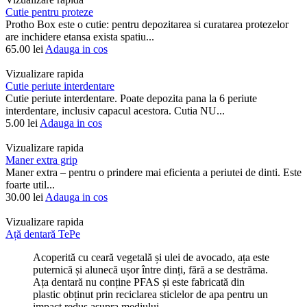
Cutie pentru proteze
Protho Box este o cutie: pentru depozitarea si curatarea protezelor
are inchidere etansa exista spatiu...
65.00
lei
Adauga in cos
Vizualizare rapida
Cutie periute interdentare
Cutie periute interdentare. Poate depozita pana la 6 periute
interdentare, inclusiv capacul acestora. Cutia NU...
5.00
lei
Adauga in cos
Vizualizare rapida
Maner extra grip
Maner extra – pentru o prindere mai eficienta a periutei de dinti. Este
foarte util...
30.00
lei
Adauga in cos
Vizualizare rapida
Ață dentară TePe
Acoperită cu ceară vegetală și ulei de avocado, ața este
puternică și alunecă ușor între dinți, fără a se destrăma.
Ața dentară nu conține PFAS și este fabricată din
plastic obținut prin reciclarea sticlelor de apa pentru un
impact redus asupra mediului.