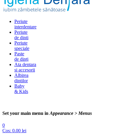
Periute
interdentare
Periute
de dinti
Periute
speciale
Paste
de dinți
Ata dentara
si accesorii
Albirea
dintilor
Baby
& Kids
Set your main menu in
Appearance > Menus
0
Cos:
0.00
lei