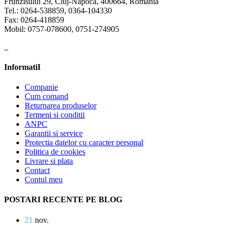
Frunzisului 29, Cluj-Napoca, 400664, Romania
Tel.: 0264-538859, 0364-104330
Fax: 0264-418859
Mobil: 0757-078600, 0751-274905
InformatiI
Companie
Cum comand
Returnarea produselor
Termeni si conditii
ANPC
Garantii si service
Protectia datelor cu caracter personal
Politica de cookies
Livrare si plata
Contact
Contul meu
POSTARI RECENTE PE BLOG
21
nov.