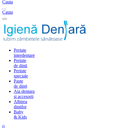
Cauta
Cauta
Periute
interdentare
Periute
de dinti
Periute
speciale
Paste
de dinți
Ata dentara
si accesorii
Albirea
dintilor
Baby
& Kids
0