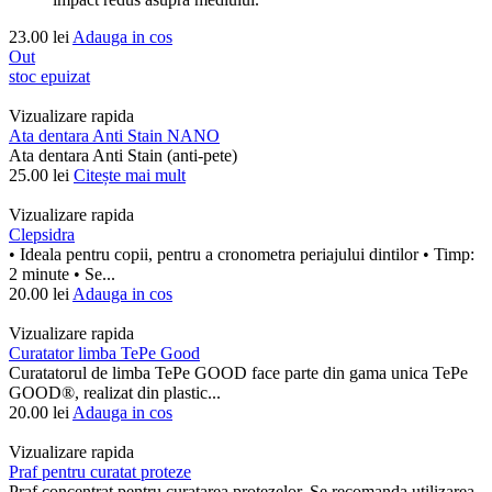
23.00
lei
Adauga in cos
Out
stoc epuizat
Vizualizare rapida
Ata dentara Anti Stain NANO
Ata dentara Anti Stain (anti-pete)
25.00
lei
Citește mai mult
Vizualizare rapida
Clepsidra
• Ideala pentru copii, pentru a cronometra periajului dintilor • Timp:
2 minute • Se...
20.00
lei
Adauga in cos
Vizualizare rapida
Curatator limba TePe Good
Curatatorul de limba TePe GOOD face parte din gama unica TePe
GOOD®, realizat din plastic...
20.00
lei
Adauga in cos
Vizualizare rapida
Praf pentru curatat proteze
Praf concentrat pentru curatarea protezelor. Se recomanda utilizarea