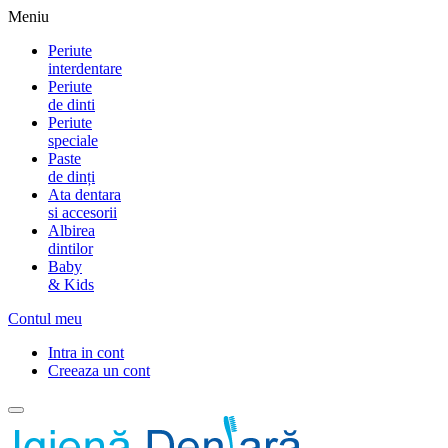
Meniu
Periute
interdentare
Periute
de dinti
Periute
speciale
Paste
de dinți
Ata dentara
si accesorii
Albirea
dintilor
Baby
& Kids
Contul meu
Intra in cont
Creeaza un cont