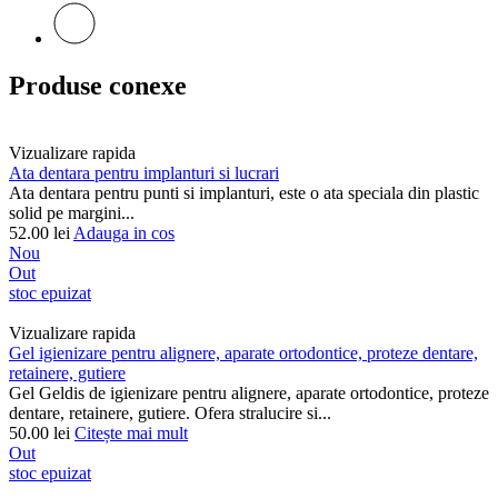
Produse conexe
Vizualizare rapida
Ata dentara pentru implanturi si lucrari
Ata dentara pentru punti si implanturi, este o ata speciala din plastic
solid pe margini...
52.00
lei
Adauga in cos
Nou
Out
stoc epuizat
Vizualizare rapida
Gel igienizare pentru alignere, aparate ortodontice, proteze dentare,
retainere, gutiere
Gel Geldis de igienizare pentru alignere, aparate ortodontice, proteze
dentare, retainere, gutiere. Ofera stralucire si...
50.00
lei
Citește mai mult
Out
stoc epuizat