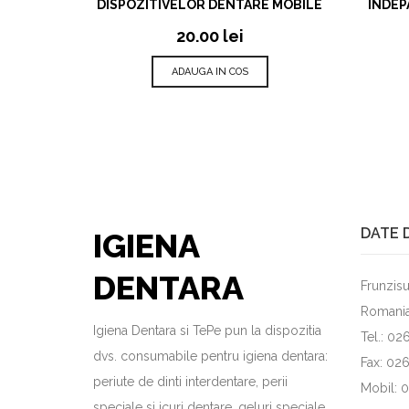
DISPOZITIVELOR DENTARE MOBILE
INDEP
20.00
lei
ADAUGA IN COS
DATE 
IGIENA
DENTARA
Frunzisu
Romani
Igiena Dentara si TePe pun la dispozitia
Tel.: 0
dvs. consumabile pentru igiena dentara:
Fax: 02
periute de dinti interdentare, perii
Mobil: 
speciale si icuri dentare, geluri speciale,