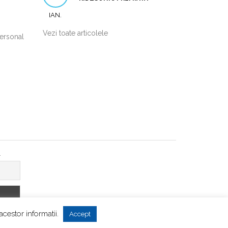
IAN.
Vezi toate articolele
personal
l
 acestor informatii
.
Accept