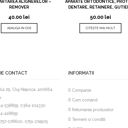
ARTAREA ALIGNERELOR –
APARATE ORTODONTICE, PRO
REMOVER
DENTARE, RETAINERE, GUTIE
40.00
lei
50.00
lei
ADAUGA IN COS
CITEȘTE MAI MULT
DE CONTACT
INFORMATII
lui 29, Cluj-Napoca, 400664,
Companie
a
Cum comand
264-538859, 0364-104330
Returnarea produselor
64-418859
Termeni si conditii
0757-078600, 0751-274905