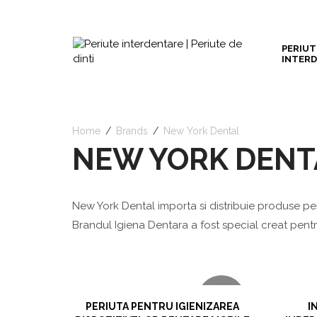
PERIUT
INTER
Home
/
Brands
/
New York Dental
NEW YORK DENT
New York Dental importa si distribuie produse pe
Brandul Igiena Dentara a fost special creat pent
VIZUALIZARE RAPIDA
NOU
PERIUTA PENTRU IGIENIZAREA
I