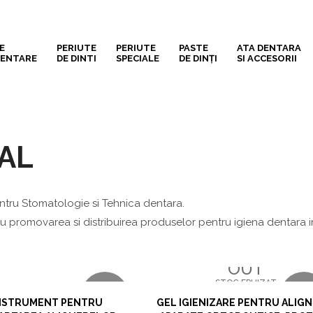
E
PERIUTE
PERIUTE
PASTE
ATA DENTARA
DENTARE
DE DINTI
SPECIALE
DE DINȚI
SI ACCESORII
AL
ntru Stomatologie si Tehnica dentara.
ru promovarea si distribuirea produselor pentru igiena dentara
OUT
STOC EPUIZAT
VIZUALIZARE RAPIDA
VIZUALIZARE RAPIDA
NOU
NO
NSTRUMENT PENTRU
GEL IGIENIZARE PENTRU ALIGN