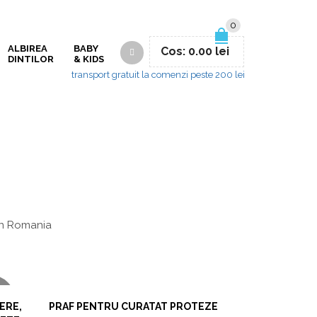
0
ALBIREA
BABY
Cos:
0.00
lei
DINTILOR
& KIDS
transport gratuit la comenzi peste 200 lei
 in Romania
VIZUALIZARE RAPIDA
U
ERE,
PRAF PENTRU CURATAT PROTEZE