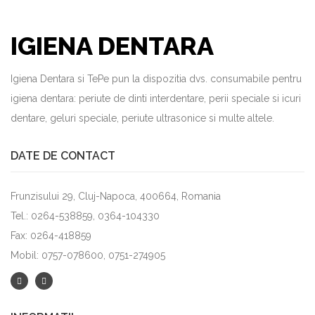
IGIENA DENTARA
Igiena Dentara si TePe pun la dispozitia dvs. consumabile pentru
igiena dentara: periute de dinti interdentare, perii speciale si icuri
dentare, geluri speciale, periute ultrasonice si multe altele.
DATE DE CONTACT
Frunzisului 29, Cluj-Napoca, 400664, Romania
Tel.: 0264-538859, 0364-104330
Fax: 0264-418859
Mobil: 0757-078600, 0751-274905