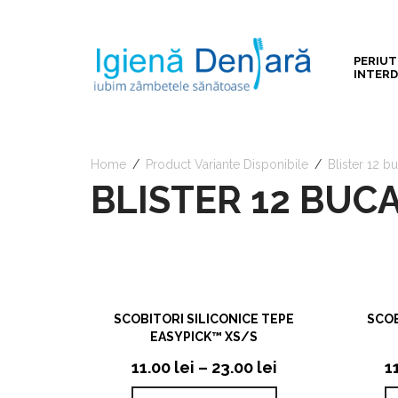
PERIUT
INTER
Home
/
Product Variante Disponibile
/
Blister 12 bu
BLISTER 12 BUCA
VIZUALIZARE RAPIDA
SCOBITORI SILICONICE TEPE
SCOB
EASYPICK™ XS/S
11.00
lei
–
23.00
lei
1