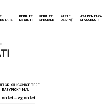
E
PERIUTE
PERIUTE
PASTE
ATA DENTARA
DENTARE
DE DINTI
SPECIALE
DE DINȚI
SI ACCESORII
cati
TI
VIZUALIZARE RAPIDA
ITORI SILICONICE TEPE
EASYPICK™ M/L
1.00
lei
–
23.00
lei