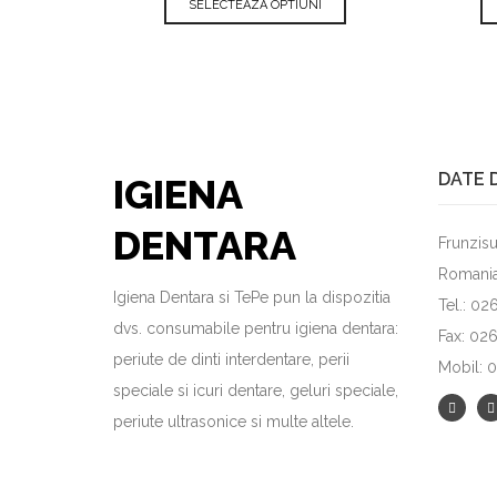
SELECTEAZA OPTIUNI
DATE 
IGIENA
DENTARA
Frunzisu
Romani
Igiena Dentara si TePe pun la dispozitia
Tel.: 0
dvs. consumabile pentru igiena dentara:
Fax: 02
periute de dinti interdentare, perii
Mobil: 
speciale si icuri dentare, geluri speciale,
periute ultrasonice si multe altele.