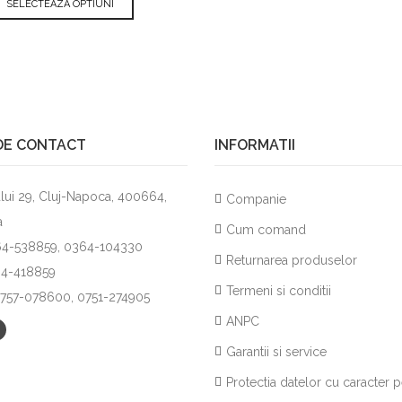
SELECTEAZA OPTIUNI
DE CONTACT
INFORMATII
lui 29, Cluj-Napoca, 400664,
Companie
a
Cum comand
264-538859, 0364-104330
Returnarea produselor
64-418859
Termeni si conditii
0757-078600, 0751-274905
ANPC
Garantii si service
Protectia datelor cu caracter 