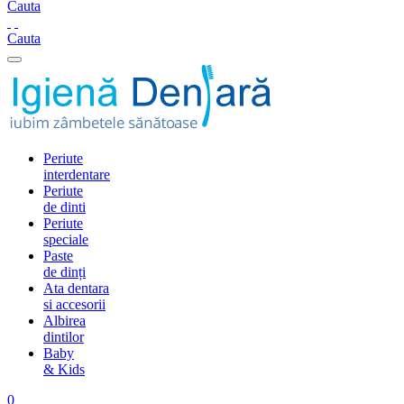
Cauta
Cauta
Periute
interdentare
Periute
de dinti
Periute
speciale
Paste
de dinți
Ata dentara
si accesorii
Albirea
dintilor
Baby
& Kids
0