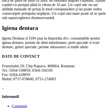
mica de pasta de dinti cu fluor, de mărimea unghiei copilului. Ajutati
copilul cu periajul până la vârsta de 10 ani. Un copil mic nu are
abilități manuale de periaj în mod corespunzător și nu poate vedea
consecințele periajului neglijent. Un copil mai mare poate să se spele
sub supravegherea dumneavoastră.
Igiena dentara
Igiena Dentara si TePe pun la dispozitia dvs. consumabile pentru
igiena dentara: periute de dinti interdentare, perii speciale si icuri
dentare, geluri speciale, periute ultrasonice si multe altele.
DATE DE CONTACT
Frunzisului 29, Cluj-Napoca, 400664, Romania
Tel.: 0264-538859, 0364-104330
Fax: 0264-418859
Mobil: 0757-078600, 0751-274905
InformatiI
Companie