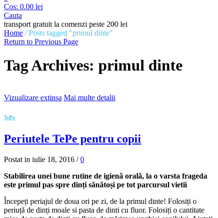
Cos:
0.00
lei
Cauta
transport gratuit la comenzi peste 200 lei
Home
/
Posts tagged "primul dinte"
Return to Previous Page
Tag Archives: primul dinte
Vizualizare extinsa
Mai multe detalii
TePe
Periutele TePe pentru copii
Postat in iulie 18, 2016 /
0
Stabilirea unei bune rutine de igienă orală, la o varsta frageda
este primul pas spre dinți sănătoși pe tot parcursul vietii
Începeți periajul de doua ori pe zi, de la primul dinte! Folosiți o
periuță de dinți moale si pasta de dinti cu fluor. Folosiți o cantitate