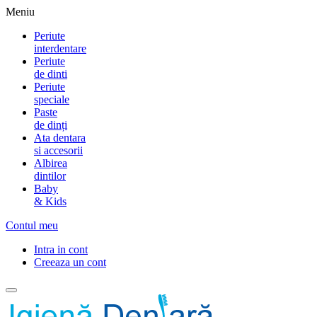
Meniu
Periute
interdentare
Periute
de dinti
Periute
speciale
Paste
de dinți
Ata dentara
si accesorii
Albirea
dintilor
Baby
& Kids
Contul meu
Intra in cont
Creeaza un cont