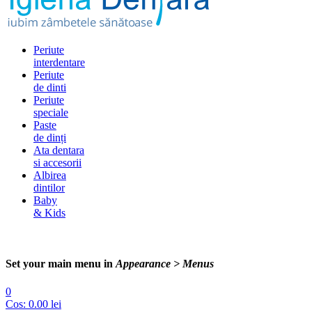
Periute
interdentare
Periute
de dinti
Periute
speciale
Paste
de dinți
Ata dentara
si accesorii
Albirea
dintilor
Baby
& Kids
Set your main menu in
Appearance > Menus
0
Cos:
0.00
lei