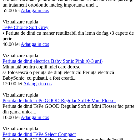
un tratament ortodontic inteleg importanta unei...
55.00
lei
Adauga in cos
Vizualizare rapida
TePe Choice Soft Grey
• Periuta de dinti cu maner reutilizabil din lemn de fag •3 capete de
perie...
40.00
lei
Adauga in cos
Vizualizare rapida
Periuta de dinti electrica Baby Sonic Pink (0-3 ani)
Minunată pentru copiii mici care doresc
să folosească o periuță de dinți electrică! Periuța electrică
BabySonic, cu pulsații, a fost creată...
120.00
lei
Adauga in cos
Vizualizare rapida
Periuta de dinti TePe GOOD Regular Soft + Mini Flosser
Periuta de dinti TePe GOOD Regular Soft si Mini Flosser fac parte
din gama unica...
10.00
lei
Adauga in cos
Vizualizare rapida
Periuta de dinti TePe Select Compact
Periuța de dinți TePe Select Compact este un produs de înaltă