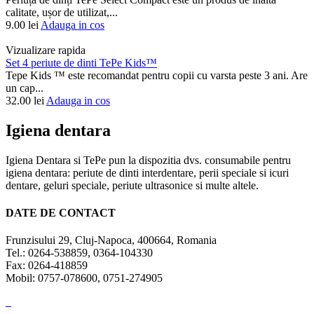
calitate, ușor de utilizat,...
9.00
lei
Adauga in cos
Vizualizare rapida
Set 4 periute de dinti TePe Kids™
Tepe Kids ™ este recomandat pentru copii cu varsta peste 3 ani. Are
un cap...
32.00
lei
Adauga in cos
Igiena dentara
Igiena Dentara si TePe pun la dispozitia dvs. consumabile pentru
igiena dentara: periute de dinti interdentare, perii speciale si icuri
dentare, geluri speciale, periute ultrasonice si multe altele.
DATE DE CONTACT
Frunzisului 29, Cluj-Napoca, 400664, Romania
Tel.: 0264-538859, 0364-104330
Fax: 0264-418859
Mobil: 0757-078600, 0751-274905