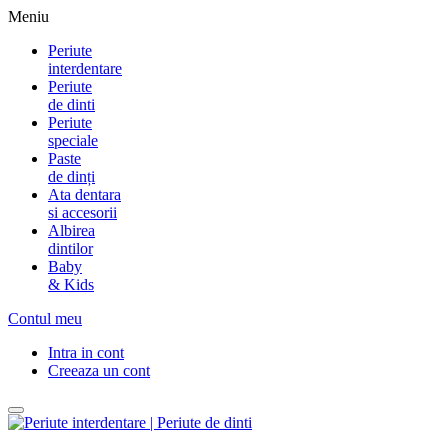
Meniu
Periute
interdentare
Periute
de dinti
Periute
speciale
Paste
de dinți
Ata dentara
si accesorii
Albirea
dintilor
Baby
& Kids
Contul meu
Intra in cont
Creeaza un cont