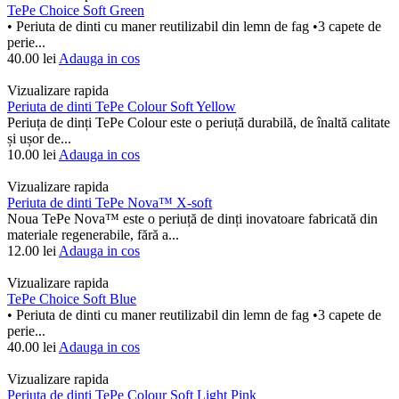
TePe Choice Soft Green
• Periuta de dinti cu maner reutilizabil din lemn de fag •3 capete de
perie...
40.00
lei
Adauga in cos
Vizualizare rapida
Periuta de dinti TePe Colour Soft Yellow
Periuța de dinți TePe Colour este o periuță durabilă, de înaltă calitate
și ușor de...
10.00
lei
Adauga in cos
Vizualizare rapida
Periuta de dinti TePe Nova™ X-soft
Noua TePe Nova™ este o periuță de dinți inovatoare fabricată din
materiale regenerabile, fără a...
12.00
lei
Adauga in cos
Vizualizare rapida
TePe Choice Soft Blue
• Periuta de dinti cu maner reutilizabil din lemn de fag •3 capete de
perie...
40.00
lei
Adauga in cos
Vizualizare rapida
Periuta de dinti TePe Colour Soft Light Pink