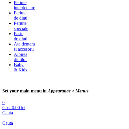
Periute
interdentare
Periute
de dinti
Periute
speciale
Paste
de dinți
Ata dentara
si accesorii
Albirea
dintilor
Baby
& Kids
Set your main menu in
Appearance > Menus
0
Cos:
0.00
lei
Cauta
Cauta