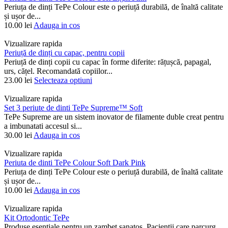
Periuța de dinți TePe Colour este o periuță durabilă, de înaltă calitate
și ușor de...
10.00
lei
Adauga in cos
Vizualizare rapida
Periuță de dinți cu capac, pentru copii
Periuță de dinți copii cu capac în forme diferite: rățușcă, papagal,
urs, cățel. Recomandată copiilor...
23.00
lei
Selecteaza optiuni
Vizualizare rapida
Set 3 periute de dinti TePe Supreme™ Soft
TePe Supreme are un sistem inovator de filamente duble creat pentru
a imbunatati accesul si...
30.00
lei
Adauga in cos
Vizualizare rapida
Periuta de dinti TePe Colour Soft Dark Pink
Periuța de dinți TePe Colour este o periuță durabilă, de înaltă calitate
și ușor de...
10.00
lei
Adauga in cos
Vizualizare rapida
Kit Ortodontic TePe
Produse esentiale pentru un zambet sanatos. Pacientii care parcurg