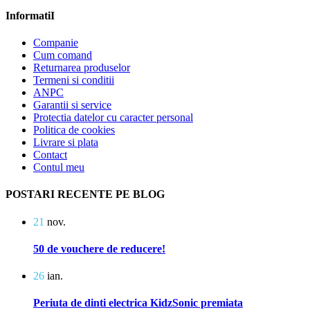
InformatiI
Companie
Cum comand
Returnarea produselor
Termeni si conditii
ANPC
Garantii si service
Protectia datelor cu caracter personal
Politica de cookies
Livrare si plata
Contact
Contul meu
POSTARI RECENTE PE BLOG
21
nov.
50 de vouchere de reducere!
26
ian.
Periuta de dinti electrica KidzSonic premiata