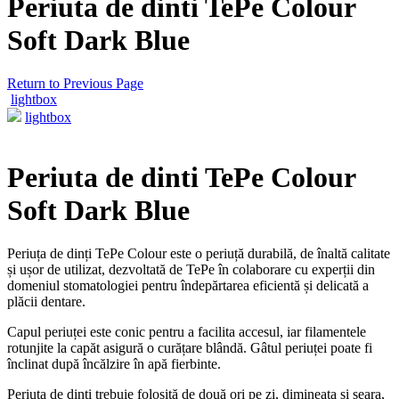
Periuta de dinti TePe Colour
Soft Dark Blue
Return to Previous Page
lightbox
lightbox
Periuta de dinti TePe Colour
Soft Dark Blue
Periuța de dinți TePe Colour este o periuță durabilă, de înaltă calitate
și ușor de utilizat, dezvoltată de TePe în colaborare cu experții din
domeniul stomatologiei pentru îndepărtarea eficientă și delicată a
plăcii dentare.
Capul periuței este conic pentru a facilita accesul, iar filamentele
rotunjite la capăt asigură o curățare blândă. Gâtul periuței poate fi
înclinat după încălzire în apă fierbinte.
Periuța de dinți trebuie folosită de două ori pe zi, dimineața și seara,