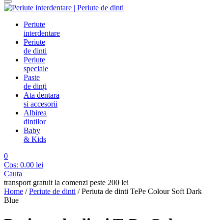
Periute
interdentare
Periute
de dinti
Periute
speciale
Paste
de dinți
Ata dentara
si accesorii
Albirea
dintilor
Baby
& Kids
0
Cos:
0.00
lei
Cauta
transport gratuit la comenzi peste 200 lei
Home
/
Periute de dinti
/
Periuta de dinti TePe Colour Soft Dark
Blue