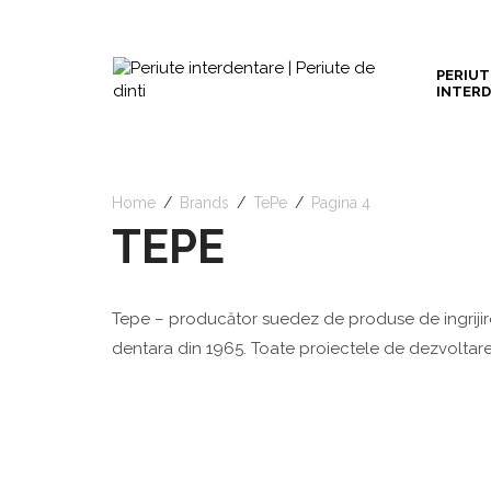
PERIUT
INTER
Home
/
Brands
/
TePe
/
Pagina 4
TEPE
Tepe – producător suedez de produse de ingrijire
dentara din 1965. Toate proiectele de dezvoltare