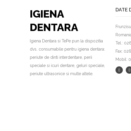
DATE 
IGIENA
DENTARA
Frunzisu
Romani
Igiena Dentara si TePe pun la dispozitia
Tel.: 0
dvs. consumabile pentru igiena dentara:
Fax: 02
periute de dinti interdentare, perii
Mobil: 
speciale si icuri dentare, geluri speciale,
periute ultrasonice si multe altele.