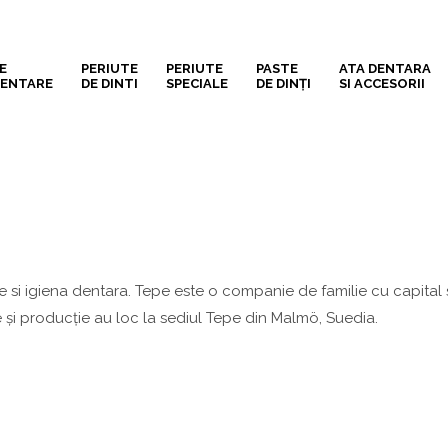
E
PERIUTE
PERIUTE
PASTE
ATA DENTARA
DENTARE
DE DINTI
SPECIALE
DE DINȚI
SI ACCESORII
 si igiena dentara. Tepe este o companie de familie cu capital
 şi producţie au loc la sediul Tepe din Malmö, Suedia.