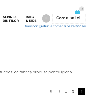
0
ALBIREA
BABY
Cos:
0.00
lei
DINTILOR
& KIDS
transport gratuit la comenzi peste 200 lei
 suedez, ce fabrică produse pentru igiena
1
…
3
4