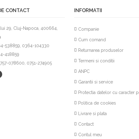
DE CONTACT
INFORMATII
lui 29, Cluj-Napoca, 400664,
Companie
a
Cum comand
264-538859, 0364-104330
Returnarea produselor
64-418859
Termeni si conditii
0757-078600, 0751-274905
ANPC
Garantii si service
Protectia datelor cu caracter 
Politica de cookies
Livrare si plata
Contact
Contul meu