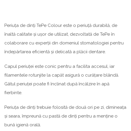
Periuța de dinți TePe Colour este o periuță durabilă, de
înaltă calitate și ușor de utilizat, dezvoltată de TePe în
colaborare cu experții din domeniul stomatologiei pentru
îndepărtarea eficientă și delicată a plăcii dentare.
Capul periuței este conic pentru a facilita accesul, iar
filamentele rotunjite la capăt asigură o curățare blândă.
Gâtul periuței poate fi înclinat după încălzire în apă
fierbinte.
Periuța de dinți trebuie folosită de două ori pe zi, dimineața
și seara, împreună cu pastă de dinți pentru a menține o
bună igienă orală.