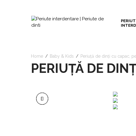
PERIUT
INTER
Home
/
Baby & Kids
/
Periuță de dinți cu capac, pe
PERIUȚĂ DE DINȚ