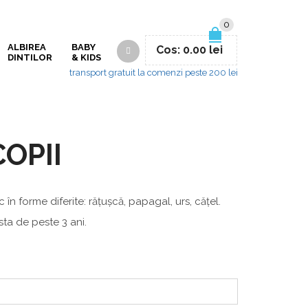
0
ALBIREA
BABY
Cos:
0.00
lei
DINTILOR
& KIDS
transport gratuit la comenzi peste 200 lei
OPII
 în forme diferite: rățușcă, papagal, urs, cățel.
ta de peste 3 ani.