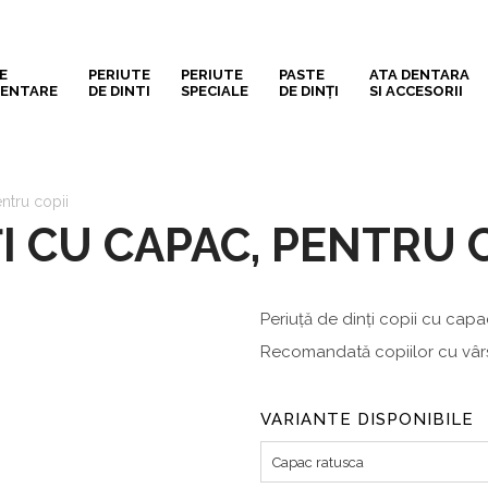
E
PERIUTE
PERIUTE
PASTE
ATA DENTARA
DENTARE
DE DINTI
SPECIALE
DE DINȚI
SI ACCESORII
ntru copii
I CU CAPAC, PENTRU C
Periuță de dinți copii cu capac
Recomandată copiilor cu vârs
VARIANTE DISPONIBILE