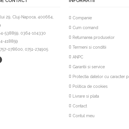
DE CONTACT
INFORMATII
lui 29, Cluj-Napoca, 400664,
Companie
a
Cum comand
264-538859, 0364-104330
Returnarea produselor
64-418859
Termeni si conditii
0757-078600, 0751-274905
ANPC
Garantii si service
Protectia datelor cu caracter 
Politica de cookies
Livrare si plata
Contact
Contul meu