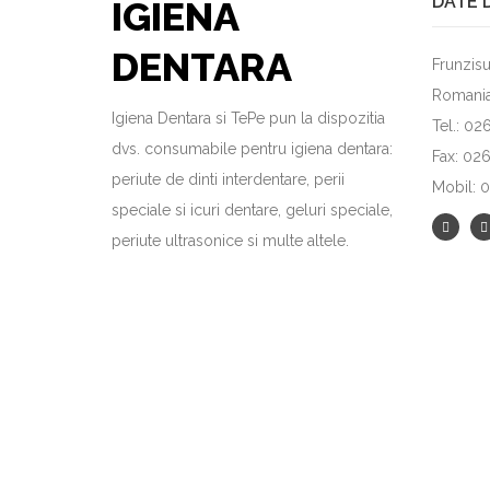
DATE 
IGIENA
DENTARA
Frunzisu
Romani
Igiena Dentara si TePe pun la dispozitia
Tel.: 0
dvs. consumabile pentru igiena dentara:
Fax: 02
periute de dinti interdentare, perii
Mobil: 
speciale si icuri dentare, geluri speciale,
periute ultrasonice si multe altele.