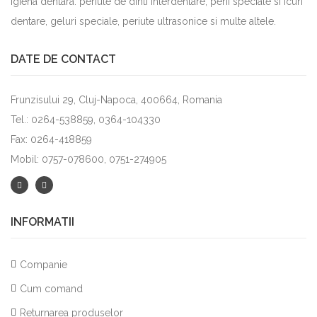
igiena dentara: periute de dinti interdentare, perii speciale si icuri
dentare, geluri speciale, periute ultrasonice si multe altele.
DATE DE CONTACT
Frunzisului 29, Cluj-Napoca, 400664, Romania
Tel.: 0264-538859, 0364-104330
Fax: 0264-418859
Mobil: 0757-078600, 0751-274905
INFORMATII
Companie
Cum comand
Returnarea produselor