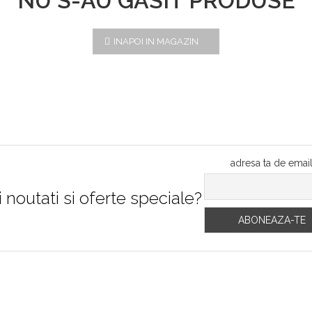
NU S-AU GĂSIT PRODUSE
INAPOI IN MAGAZIN
adresa ta de emai
i noutati si oferte speciale?