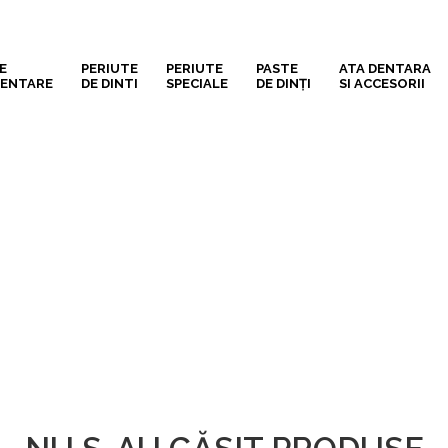
E
PERIUTE
PERIUTE
PASTE
ATA DENTARA
DENTARE
DE DINTI
SPECIALE
DE DINȚI
SI ACCESORII