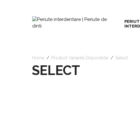
PERIUT
INTER
Home
/
Product Variante Disponibile
/
Select
SELECT